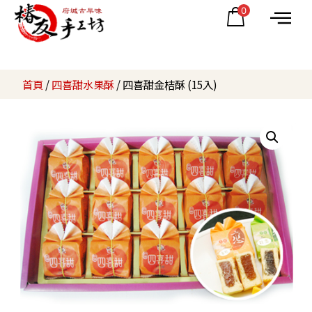
0
首頁
/
四喜甜水果酥
/ 四喜甜金桔酥 (15入)