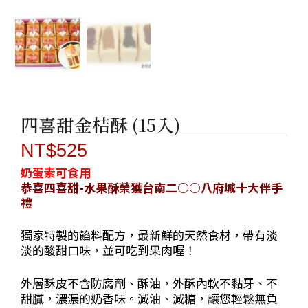
四喜甜金桔酥 (15入)
NT$
525
奶蛋素可食用
恭喜四喜甜-水果酥榮獲台南二○○八府城十大伴手
禮
獨家特製的餡料配方，最新鮮的天然食材，帶有淡
淡的酸甜口味，並可吃到果肉喔！
外層酥皮不含防腐劑、酥油，外酥內軟不黏牙、不
甜膩，濃濃的奶香味。減油、減糖
，讓您輕鬆無負