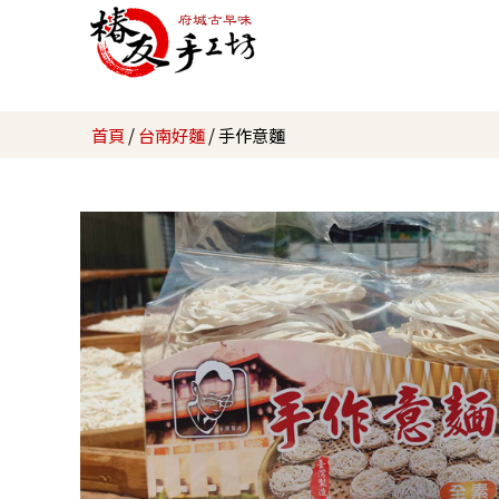
首頁
/
台南好麵
/ 手作意麵