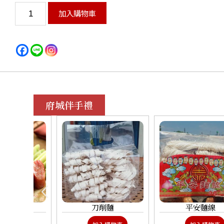
加入購物車
府城伴手禮
/包)
刀削麵
平安麵線