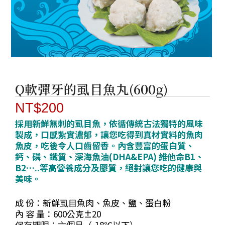
Q軟彈牙的虱目魚丸(600g)
NT$
200
採用新鮮無刺的虱目魚，依循傳統古法獨特的風味
製成，口感紮實濃郁，讓您吃得到真材實料的魚肉
魚皮，吃後令人口齒留香。內含豐富的蛋白質、
鈣、磷、鐵質、深海魚油(DHA&EPA) 維他命B1、
B2…..等高營養成分及膠質，絕對讓您吃的健康與
美味。
成 份：新鮮虱目魚肉、魚皮、鹽、蛋白粉
內 容 量：600公克±20
保存期限：六個月（-18℃以下）